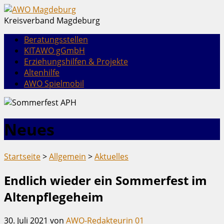
Kreisverband Magdeburg
Beratungsstellen
KITAWO gGmbH
Erziehungshilfen & Projekte
Altenhilfe
AWO Spielmobil
Neues
Startseite
>
Allgemein
>
Aktuelles
Endlich wieder ein Sommerfest im
Altenpflegeheim
30. Juli 2021
von
AWO-Redakteurin 01