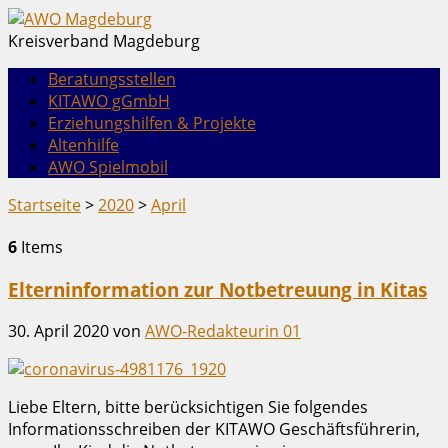
Kreisverband Magdeburg
Beratungsstellen
KITAWO gGmbH
Erziehungshilfen & Projekte
Altenhilfe
AWO Spielmobil
Startseite
>
2020
>
April
6
Items
Elterninformation zur Notbetreuung in Kitas
30. April 2020
von
AWO-Redakteurin 01
Liebe Eltern, bitte berücksichtigen Sie folgendes
Informationsschreiben der KITAWO Geschäftsführerin,