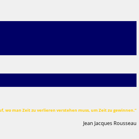
uf, wo man Zeit zu verlieren verstehen muss, um Zeit zu gewinnen.”
Jean Jacques Rousseau