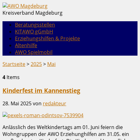
Kreisverband Magdeburg
Beratungsstellen
KITAWO gGmbH
Erziehungshilfen & Projekte
Altenhilfe
AWO Spielmobil
Startseite
>
2025
>
Mai
4
Items
Kinderfest im Kannenstieg
28. Mai 2025
von
redakteur
Anlässlich des Weltkindertags am 01. Juni feiern die
Wohngruppen der AWO Erziehunghilfen am 31.05. ein