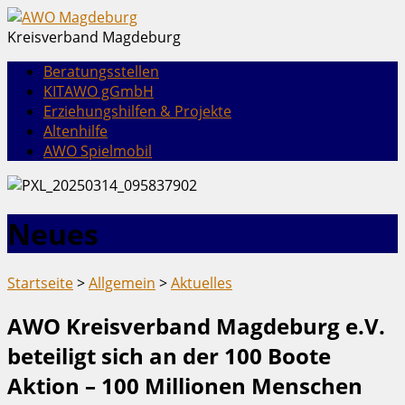
Kreisverband Magdeburg
Beratungsstellen
KITAWO gGmbH
Erziehungshilfen & Projekte
Altenhilfe
AWO Spielmobil
Neues
Startseite
>
Allgemein
>
Aktuelles
AWO Kreisverband Magdeburg e.V.
beteiligt sich an der 100 Boote
Aktion – 100 Millionen Menschen