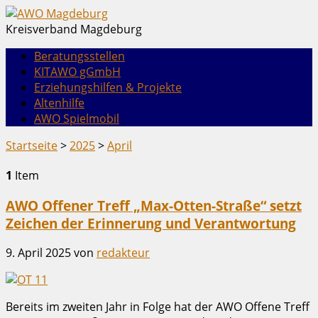
Kreisverband Magdeburg
Beratungsstellen
KITAWO gGmbH
Erziehungshilfen & Projekte
Altenhilfe
AWO Spielmobil
Startseite
>
2025
>
April
1
Item
AWO Offener Treff „Max-Otten-Straße“ setzt
Zeichen der Erinnerung und Verantwortung
9. April 2025
von
redakteur
Bereits im zweiten Jahr in Folge hat der AWO Offene Treff