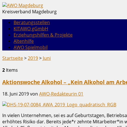
Kreisverband Magdeburg
Beratungsstellen
KITAWO gGmbH
Erziehungshilfen & Projekte
Altenhilfe
AWO Spielmobil
Startseite
>
2019
>
Juni
2
Items
Aktionswoche Alkohol – „Kein Alkohol am Arbe
18. Juni 2019
von
AWO-Redakteurin 01
In vielen Unternehmen, sei es auf Geburtstagen, Betriebsa
erhöhtes Risiko dar. Bereits jede*r zehnte Mitarbeiter*in 