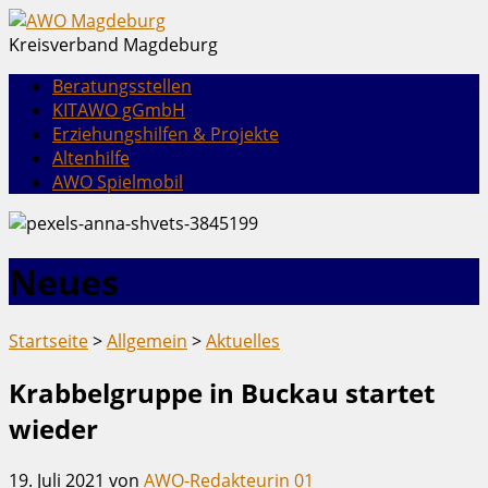
Kreisverband Magdeburg
Beratungsstellen
KITAWO gGmbH
Erziehungshilfen & Projekte
Altenhilfe
AWO Spielmobil
Neues
Startseite
>
Allgemein
>
Aktuelles
Krabbelgruppe in Buckau startet
wieder
19. Juli 2021
von
AWO-Redakteurin 01