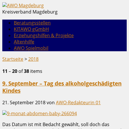
Kreisverband Magdeburg
Beratungsstellen
KITAWO gGmbH
Erziehungshilfen & Projekte
Altenhilfe
AWO Spielmobil
Startseite
>
2018
11
–
20
of
38
items
9. September – Tag des alkoholgeschädigten
Kindes
21. September 2018
von
AWO-Redakteurin 01
Das Datum ist mit Bedacht gewählt, soll doch das