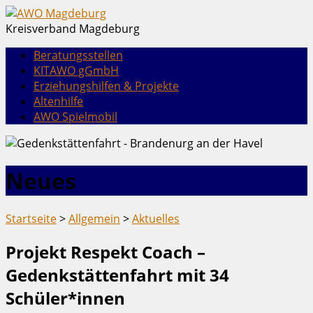
Kreisverband Magdeburg
Beratungsstellen
KITAWO gGmbH
Erziehungshilfen & Projekte
Altenhilfe
AWO Spielmobil
Neues
Startseite
>
Allgemein
>
Aktuelles
Projekt Respekt Coach –
Gedenkstättenfahrt mit 34
Schüler*innen