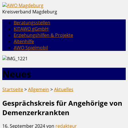
Kreisverband Magdeburg
Beratungsstellen
KITAWO gGmbH
Erziehungshilfen & Projekte
Altenhilfe
AWO Spielmobil
Neues
Startseite
>
Allgemein
>
Aktuelles
Gesprächskreis für Angehörige von
Demenzerkrankten
16. September 2024
von
redakteur