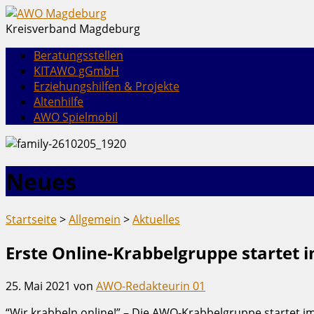
Kreisverband Magdeburg
Beratungsstellen
KITAWO gGmbH
Erziehungshilfen & Projekte
Altenhilfe
AWO Spielmobil
Neues
Startseite
>
Allgemein
>
Aktuelles
Erste Online-Krabbelgruppe startet i
25. Mai 2021
von
AWO-Redakteurin 01
“Wir krabbeln online!” – Die AWO-Krabbelgruppe startet im