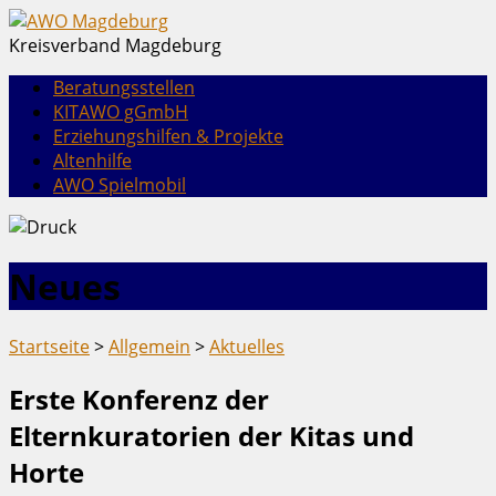
Kreisverband Magdeburg
Beratungsstellen
KITAWO gGmbH
Erziehungshilfen & Projekte
Altenhilfe
AWO Spielmobil
Neues
Startseite
>
Allgemein
>
Aktuelles
Erste Konferenz der
Elternkuratorien der Kitas und
Horte