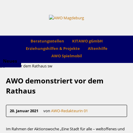
Beratungsstellen
KITAWO gGmbH
Erziehungshilfen & Projekte
Altenhilfe
AWO Spielmobil
Neues
AWO demonstriert vor dem
Rathaus
20. Januar 2021
von
AWO-Redakteurin 01
Im Rahmen der Aktionswoche „Eine Stadt für alle – weltoffenes und