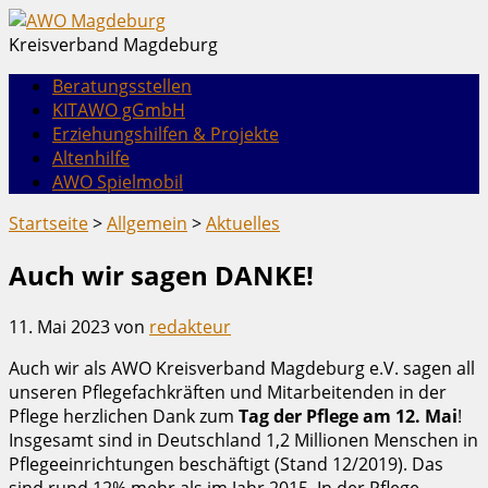
Kreisverband Magdeburg
Beratungsstellen
KITAWO gGmbH
Erziehungshilfen & Projekte
Altenhilfe
AWO Spielmobil
Startseite
>
Allgemein
>
Aktuelles
Auch wir sagen DANKE!
11. Mai 2023
von
redakteur
Auch wir als AWO Kreisverband Magdeburg e.V. sagen all
unseren Pflegefachkräften und Mitarbeitenden in der
Pflege herzlichen Dank zum
Tag der Pflege am 12. Mai
!
Insgesamt sind in Deutschland 1,2 Millionen Menschen in
Pflegeeinrichtungen beschäftigt (Stand 12/2019). Das
sind rund 12% mehr als im Jahr 2015. In der Pflege