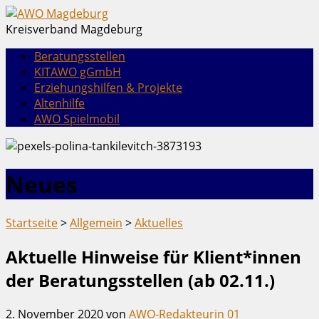
Kreisverband Magdeburg
Beratungsstellen
KITAWO gGmbH
Erziehungshilfen & Projekte
Altenhilfe
AWO Spielmobil
Neues
Startseite
>
Allgemein
>
Aktuelles
Aktuelle Hinweise für Klient*innen
der Beratungsstellen (ab 02.11.)
2. November 2020
von
AWO-Redakteurin 01