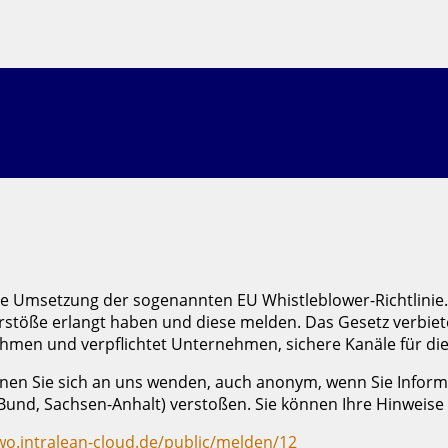
he Umsetzung der sogenannten EU Whistleblower-Richtlinie. 
erstöße erlangt haben und diese melden. Das Gesetz verbi
hmen und verpflichtet Unternehmen, sichere Kanäle für di
nnen Sie sich an uns wenden, auch anonym, wenn Sie Inform
 Bund, Sachsen-Anhalt) verstoßen. Sie können Ihre Hinweis
wo.intralean-cloud.de/public/melden/12