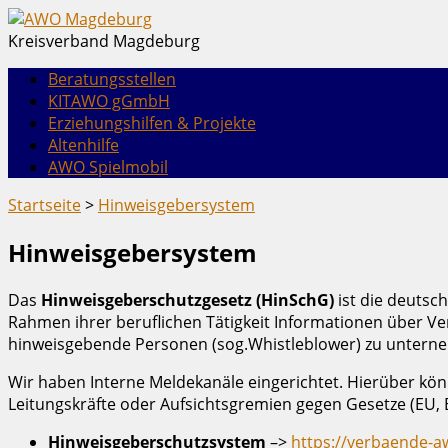
Kreisverband Magdeburg
Beratungsstellen
KITAWO gGmbH
Erziehungshilfen & Projekte
Altenhilfe
AWO Spielmobil
Startseite
>
Hinweisgebersystem
Hinweisgebersystem
Das
Hinweisgeberschutzgesetz (HinSchG)
ist die deutsc
Rahmen ihrer beruflichen Tätigkeit Informationen über V
hinweisgebende Personen (sog.Whistleblower) zu unterne
Wir haben Interne Meldekanäle eingerichtet. Hierüber kö
Leitungskräfte oder Aufsichtsgremien gegen Gesetze (EU,
Hinweisgeberschutzsystem
–>
https://verbaende-a