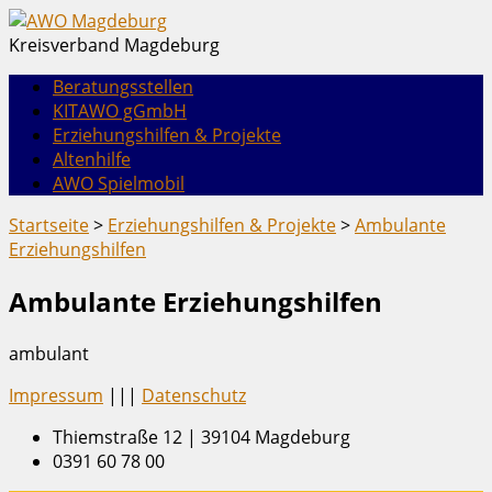
Kreisverband Magdeburg
Beratungsstellen
KITAWO gGmbH
Erziehungshilfen & Projekte
Altenhilfe
AWO Spielmobil
Startseite
>
Erziehungshilfen & Projekte
>
Ambulante
Erziehungshilfen
Ambulante Erziehungshilfen
ambulant
Impressum
|||
Datenschutz
Thiemstraße 12 | 39104 Magdeburg
0391 60 78 00