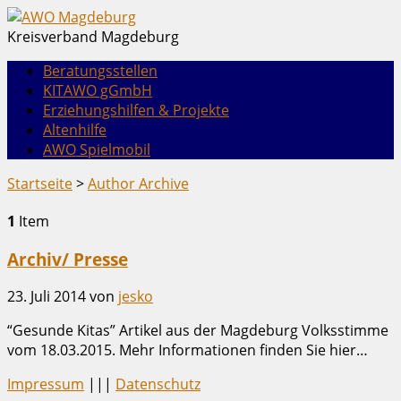
Kreisverband Magdeburg
Beratungsstellen
KITAWO gGmbH
Erziehungshilfen & Projekte
Altenhilfe
AWO Spielmobil
Startseite
>
Author Archive
1
Item
Archiv/ Presse
23. Juli 2014
von
jesko
“Gesunde Kitas” Artikel aus der Magdeburg Volksstimme
vom 18.03.2015. Mehr Informationen finden Sie hier…
Impressum
|||
Datenschutz