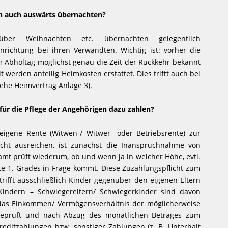
 auch auswärts übernachten?
 über Weihnachten etc. übernachten gelegentlich
nrichtung bei ihren Verwandten. Wichtig ist: vorher die
m Abholtag möglichst genau die Zeit der Rückkehr bekannt
 werden anteilig Heimkosten erstattet. Dies trifft auch bei
ehe Heimvertrag Anlage 3).
für die Pflege der Angehörigen dazu zahlen?
 eigene Rente (Witwen-/ Witwer- oder Betriebsrente) zur
cht ausreichen, ist zunächst die Inanspruchnahme von
alamt prüft wiederum, ob und wenn ja in welcher Höhe, evtl.
e 1. Grades in Frage kommt. Diese Zuzahlungspflicht zum
rifft ausschließlich Kinder gegenüber den eigenen Eltern
Kindern – Schwiegereltern/ Schwiegerkinder sind davon
as Einkommen/ Vermögensverhältnis der möglicherweise
 geprüft und nach Abzug des monatlichen Betrages zum
reditzahlungen bzw. sonstiger Zahlungen (z. B. Unterhalt