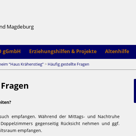
and Magdeburg
O gGmbH
Erziehungshilfen & Projekte
Altenhilfe
eim “Haus Krähenstieg”
>
Häufig gestellte Fragen
e Fragen
eiten?
esuch empfangen. Während der Mittags- und Nachtruhe
 Doppelzimmers gegenseitig Rücksicht nehmen und ggf.
altsraum empfangen.