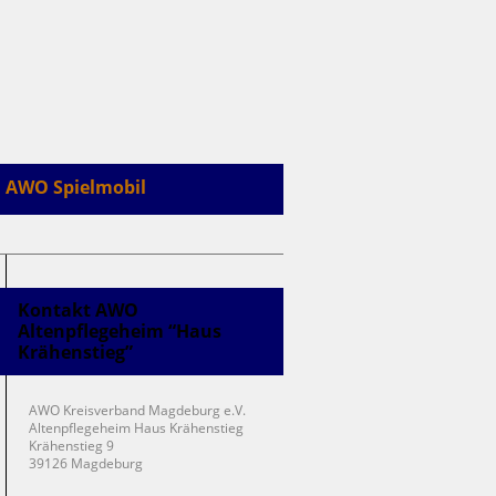
AWO Spielmobil
Kontakt AWO
Altenpflegeheim “Haus
Krähenstieg”
AWO Kreisverband Magdeburg e.V.
Altenpflegeheim Haus Krähenstieg
Krähenstieg 9
39126 Magdeburg